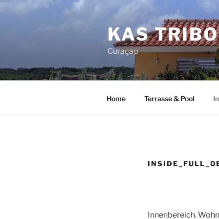
Zum
Inhalt
KAS TRIB
springen
Curaçao
Home
Terrasse & Pool
I
INSIDE_FULL_D
Innenbereich. Wohn