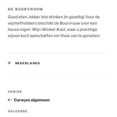
DE BUURVROUW
Goed eten, lekker iets drinken én gezellig! Voor de
wijnliefhebbers beschikt de Buurvrouw over een
heuse eigen Wijn-Winkel-Kast, waar u prachtige
wijnen kunt aanschaffen om thuis van te genieten.
TAGS
NEDERLANDS
Bericht
Vorig
VORIGE
navigatie
bericht
Curaçao algemeen
Volgend
VOLGENDE