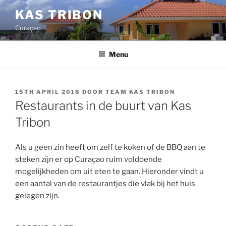
Ga
KAS TRIBON
naar
Curaçao
de
inhoud
Menu
GEPLAATST
15TH APRIL 2018
DOOR
TEAM KAS TRIBON
OP
Restaurants in de buurt van Kas
Tribon
Als u geen zin heeft om zelf te koken of de BBQ aan te
steken zijn er op Curaçao ruim voldoende
mogelijkheden om uit eten te gaan. Hieronder vindt u
een aantal van de restaurantjes die vlak bij het huis
gelegen zijn.