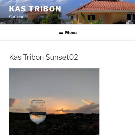
Ga
KAS TRIBON
naar
Curaçao
de
inhoud
Menu
Kas Tribon Sunset02