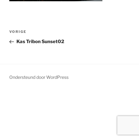
Bericht
Vorig
VORIGE
navigatie
bericht
Kas Tribon Sunset02
Ondersteund door WordPress