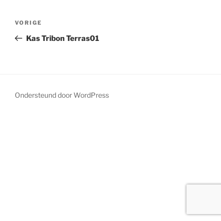
Bericht
Vorig
VORIGE
navigatie
bericht
Kas Tribon Terras01
Ondersteund door WordPress